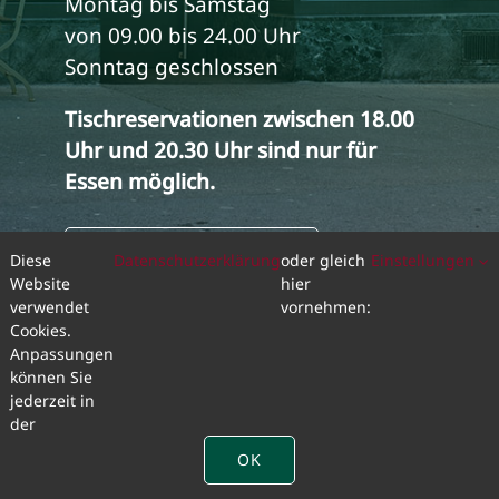
Montag bis Samstag
von 09.00 bis 24.00 Uhr
Sonntag geschlossen
Tischreservationen zwischen 18.00
Uhr und 20.30 Uhr sind nur für
Essen
möglich.
TISCH RESERVIEREN
Diese
Datenschutzerklärung
oder gleich
Einstellungen
Website
hier
verwendet
vornehmen:
Cookies.
Anpassungen
© 2026 |
Locanda Trivisano Winterthur
können Sie
Traditionelle italienische Spezialitäten und wunderbare
jederzeit in
Weine geniessen
der
OK
Webdesign by |
Aquablues Medienagentur