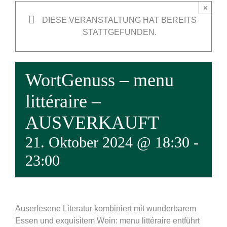
×
DIESE VERANSTALTUNG HAT BEREITS
STATTGEFUNDEN.
WortGenuss – menu
littéraire –
AUSVERKAUFT
21. Oktober 2024 @ 18:30
-
23:00
Auserlesene Literatur kombiniert mit wunderbarem
Essen und exquisitem Wein: menu littéraire entführt